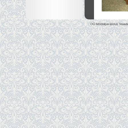
OÜ Mööbliparandus Staadi