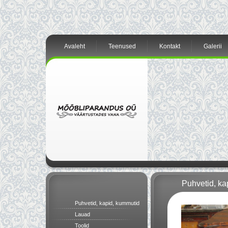
Avaleht
Teenused
Kontakt
Galerii
Puhvetid, ka
Puhvetid, kapid, kummutid
Lauad
Toolid