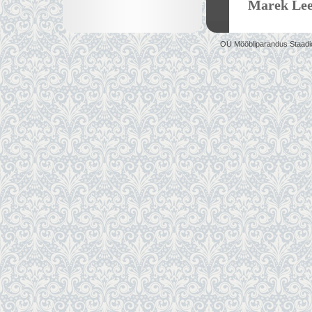
Marek Le
OÜ Mööbliparandus Staadi