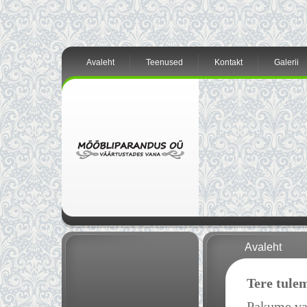
Avaleht
Teenused
Kontakt
Galerii
Avaleht
Tere tule
Pakume van