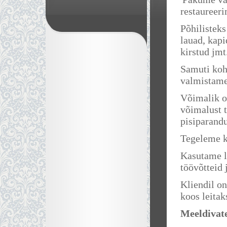
restaureeri
Põhilisteks
lauad, kapi
kirstud jmt
Samuti koh
valmistame
Võimalik o
võimalust t
pisiparandu
Tegeleme k
Kasutame l
töövõtteid 
Kliendil o
koos leita
Meeldivat