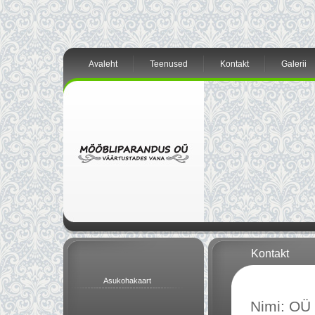
Avaleht
Teenused
Kontakt
Galerii
Kontakt
Asukohakaart
Nimi: OÜ