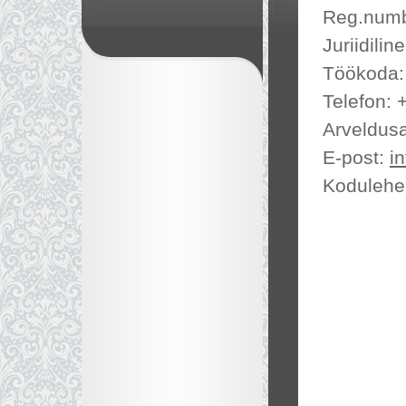
Reg.numb
Juriidili
Töökoda: 
Telefon:
Arveldus
E-post:
i
Kodulehe